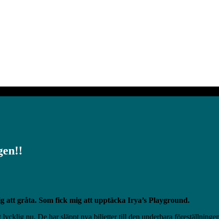
gen!!
ig att gråta. Som fick mig att upptäcka Irya’s Playground.
igt lycklig nu. De har släppt nya biljetter till den underbara föreställnin