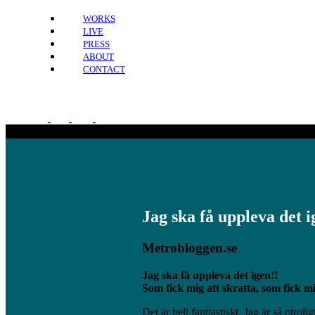
WORKS
LIVE
PRESS
ABOUT
CONTACT
Jag ska få uppleva det i
Metrobloggen.se
Jag ska få uppleva det igen!!
Som fick mig att skratta, som fick m
Det är helt fanttastiskt. Jag är så otrol