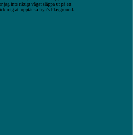
ag inte riktigt vågat släppa ut på ett
fick mig att upptäcka Irya’s Playground.