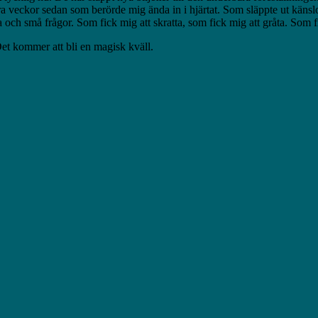
veckor sedan som berörde mig ända in i hjärtat. Som släppte ut känslor j
a och små frågor. Som fick mig att skratta, som fick mig att gråta. Som 
Det kommer att bli en magisk kväll.