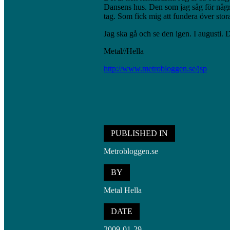
Dansens hus. Den som jag såg för några 
tag. Som fick mig att fundera över stor
Jag ska gå och se den igen. I augusti. 
Metal//Hella
http://www.metrobloggen.se/jsp
PUBLISHED IN
Metrobloggen.se
BY
Metal Hella
DATE
2009-01-29