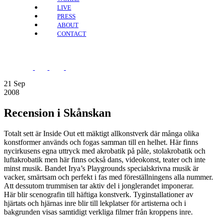
LIVE
PRESS
ABOUT
CONTACT
21
Sep
2008
Recension i Skånskan
Totalt sett är Inside Out ett mäktigt allkonstverk där många olika
konstformer används och fogas samman till en helhet. Här finns
nycirkusens egna uttryck med akrobatik på påle, stolakrobatik och
luftakrobatik men här finns också dans, videokonst, teater och inte
minst musik. Bandet Irya’s Playgrounds specialskrivna musik är
vacker, smärtsam och perfekt i fas med föreställningens alla nummer.
Att dessutom trummisen tar aktiv del i jonglerandet imponerar.
Här blir scenografin till häftiga konstverk. Tyginstallationer av
hjärtats och hjärnas inre blir till lekplatser för artisterna och i
bakgrunden visas samtidigt verkliga filmer från kroppens inre.